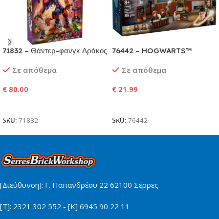
71832 – Θάντερ-φανγκ Δράκος
76442 – HOGWARTS™
του Χάους
CASTLE: CHARMS CLASS
Σε απόθεμα
Σε απόθεμα
€
80.00
€
21.99
Προσθήκη Στο Καλάθι
Προσθήκη Στο Καλάθι
SKU:
71832
SKU:
76442
[Διεύθυνση]: Γ. Παπανδρέου 22 62100 Σέρρες
[Τ]: 2321 302 552 - [Κ] 6945 90 22 11