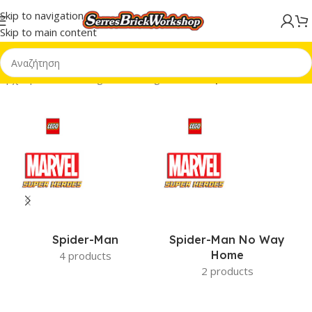
Skip to navigation
Skip to main content
Αρχική σελίδα
/
Minifigures
/
Minifigures MF
/
Super Heroes MF
Spider-Man
Spider-Man No Way
Home
4 products
2 products