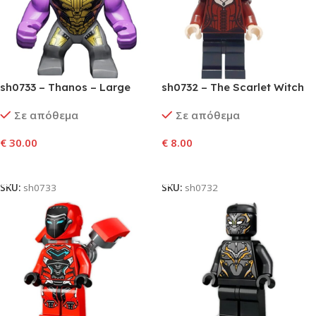
sh0733 – Thanos – Large
sh0732 – The Scarlet Witch
Figure, Dark Bluish Gray
(Wanda Maximoff) – Plain
Σε απόθεμα
Σε απόθεμα
Outfit with Gold Armor,
Legs, Reddish Brown Hair
Printed Legs, Smile
€
30.00
€
8.00
Προσθήκη Στο Καλάθι
Προσθήκη Στο Καλάθι
SKU:
sh0733
SKU:
sh0732