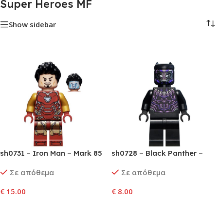
Super Heroes MF
Show sidebar
sh0731 – Iron Man – Mark 85
sh0728 – Black Panther –
Armor, Hair
Dark Purple and Lavender
Σε απόθεμα
Σε απόθεμα
Highlights
€
15.00
€
8.00
Προσθήκη Στο Καλάθι
Προσθήκη Στο Καλάθι