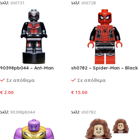
SKU:
sh0731
SKU:
sh0728
90398pb044 – Ant-Man
sh0782 – Spider-Man – Black
(Scott Lang) Statuette /
and Red Suit, Small Black
Σε απόθεμα
Σε απόθεμα
Trophy – Upgraded Suit
Spider, Silver Trim
(6353238)
(Upgraded Suit)
€
2.00
€
15.00
Προσθήκη Στο Καλάθι
Προσθήκη Στο Καλάθι
SKU:
90398pb044
SKU:
sh0782