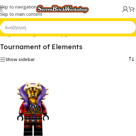
Skip to navigation
Skip to main content
inifigures
/
Minifigures MF
/
Ninjago MF
/
Tournament of Elements
Tournament of Elements
Show sidebar