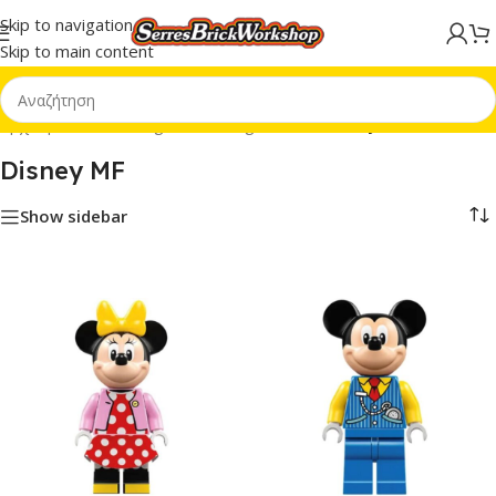
Skip to navigation
Skip to main content
Αρχική σελίδα
/
Minifigures
/
Minifigures MF
/
Disney MF
Disney MF
Show sidebar