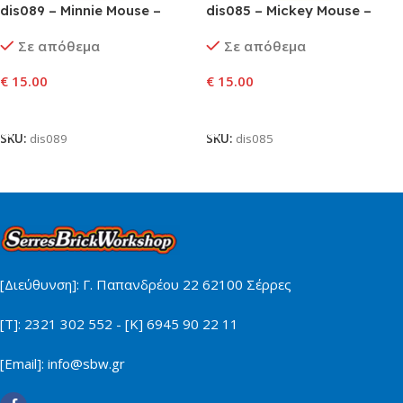
dis089 – Minnie Mouse –
dis085 – Mickey Mouse –
Bright Pink Jacket, Red
Blue Vest
Σε απόθεμα
Σε απόθεμα
Polka Dot Dress, Yellow Bow
€
15.00
€
15.00
Προσθήκη Στο Καλάθι
Προσθήκη Στο Καλάθι
SKU:
dis089
SKU:
dis085
[Διεύθυνση]: Γ. Παπανδρέου 22 62100 Σέρρες
[Τ]: 2321 302 552 - [Κ] 6945 90 22 11
[Email]: info@sbw.gr