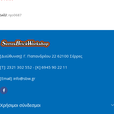
Προσθήκη Στο Καλάθι
SKU:
njo0687
[Διεύθυνση]: Γ. Παπανδρέου 22 62100 Σέρρες
[Τ]: 2321 302 552 - [Κ] 6945 90 22 11
[Email]: info@sbw.gr
Χρήσιμοι σύνδεσμοι