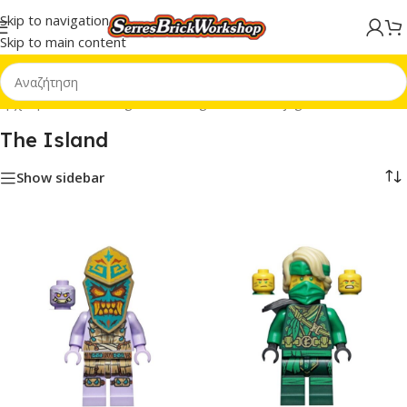
Skip to navigation
Skip to main content
Αρχική σελίδα
/
Minifigures
/
Minifigures MF
/
Ninjago MF
/
The Island
The Island
Show sidebar