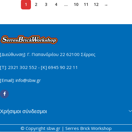
1
2
3
4
…
10
11
12
→
[Διεύθυνση]: Γ. Παπανδρέου 22 62100 Σέρρες
[Τ]: 2321 302 552 - [Κ] 6945 90 22 11
[Email]: info@sbw.gr
Χρήσιμοι σύνδεσμοι
© Copyright sbw.gr | Serres Brick Workshop