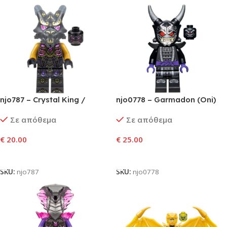
njo787 – Crystal King /
njo0778 – Garmadon (Oni)
Overlord
Σε απόθεμα
Σε απόθεμα
€
20.00
€
25.00
Προσθήκη Στο Καλάθι
Προσθήκη Στο Καλάθι
SKU:
njo787
SKU:
njo0778