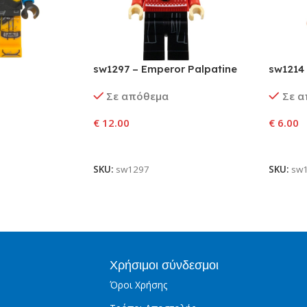
sw1297 – Emperor Palpatine
sw1214
Σε απόθεμα
Σε 
€
12.00
€
6.00
αλάθι
Προσθήκη Στο Καλάθι
Προσθ
SKU:
sw1297
SKU:
sw
Χρήσιμοι σύνδεσμοι
Όροι Χρήσης