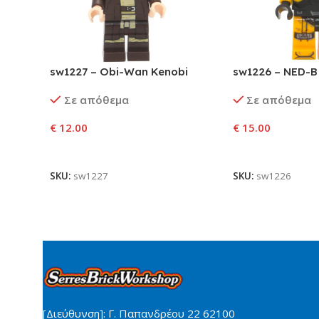
sw1227 – Obi-Wan Kenobi
sw1226 – NED-B
Σε απόθεμα
Σε απόθεμα
€
12.00
€
15.00
Προσθήκη Στο Καλάθι
Προσθήκη Στο Κ
SKU:
sw1227
SKU:
sw1226
[Διεύθυνση]: Γ. Παπανδρέου 22 62100