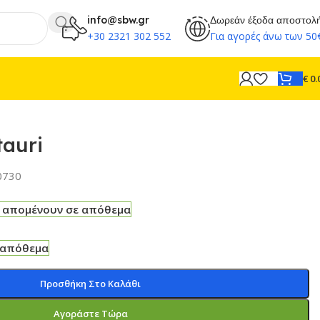
info@sbw.gr
Δωρεάν έξοδα αποστολ
+30 2321 302 552
Για αγορές άνω των 50
€
0.
tauri
0730
 απομένουν σε απόθεμα
 απόθεμα
Προσθήκη Στο Καλάθι
Αγοράστε Τώρα