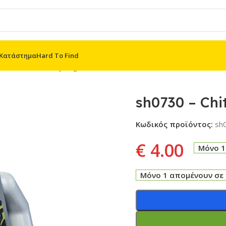
Κατάστημα
Hard To Find
oes MF
/
The Infinity Saga
/
sh0730 – Chitauri
sh0730 – Chi
Κωδικός προϊόντος:
sh
€
4.00
Μόνο 1
Μόνο 1 απομένουν σε