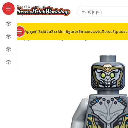
Skip to navigation
Skip to main content
Αρχική Σελίδα
Σετ
Minifigures
Επικοινωνία
Ποιοί Είμαστε
Αρχική σελίδα
/
Minifigures
/
Minifigures MF
/
Super Her