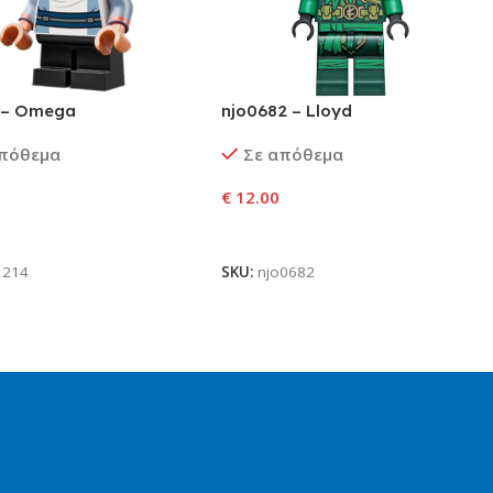
 – Omega
njo0682 – Lloyd
απόθεμα
Σε απόθεμα
€
12.00
ήκη Στο Καλάθι
Προσθήκη Στο Καλάθι
1214
SKU:
njo0682