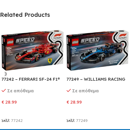
Related Products
77242 – FERRARI SF-24 F1®
77249 – WILLIAMS RACING
RACE CAR
FW46 F1® RACE CAR
Σε απόθεμα
Σε απόθεμα
€
28.99
€
28.99
Προσθήκη Στο Καλάθι
Προσθήκη Στο Καλάθι
SKU:
77242
SKU:
77249