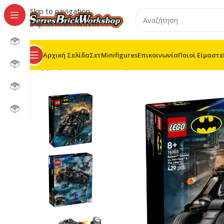
Skip to navigation
Skip to main content
Αρχική Σελίδα
Σετ
Minifigures
Επικοινωνία
Ποιοί Είμαστε
Αρχική σελίδα
/
LEGO® Super Heroes
/
76303 – Tumb