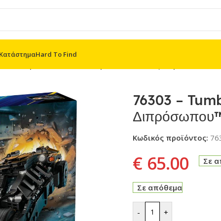
Κατάστημα
Hard To Find
ler Μπάτμαν™ εναντίον Διπρόσωπου™ & Τζόκερ™
76303 – Tumb
Διπρόσωπου™
Κωδικός προϊόντος:
76
€
65.00
Σε 
Σε απόθεμα
-
+