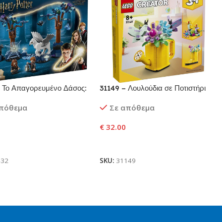
 Το Απαγορευμένο Δάσος:
31149 – Λουλούδια σε Ποτιστήρι
 Πλάσματα
απόθεμα
Σε απόθεμα
€
32.00
ήκη Στο Καλάθι
Προσθήκη Στο Καλάθι
432
SKU:
31149