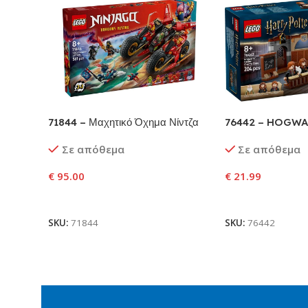
71844 – Μαχητικό Όχημα Νίντζα
76442 – HOGWA
CHARMS CLASS
Σε απόθεμα
Σε απόθεμα
€
95.00
€
21.99
Προσθήκη Στο Καλάθι
Προσθήκη Στο Κ
SKU:
71844
SKU:
76442