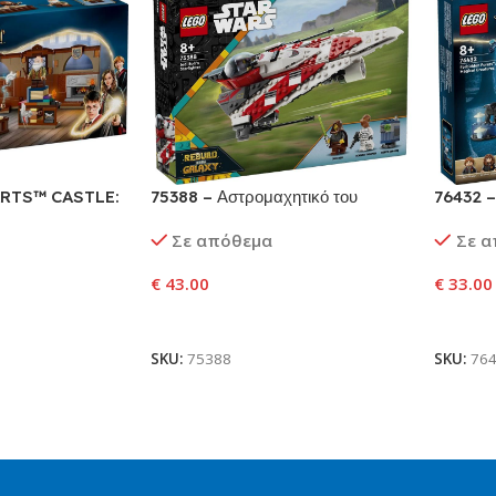
RTS™ CASTLE:
75388 – Αστρομαχητικό του
76432 –
Τζεντάι Μπομπ
Μαγικά
Σε απόθεμα
Σε 
€
43.00
€
33.00
αλάθι
Προσθήκη Στο Καλάθι
Προσθ
SKU:
75388
SKU:
76