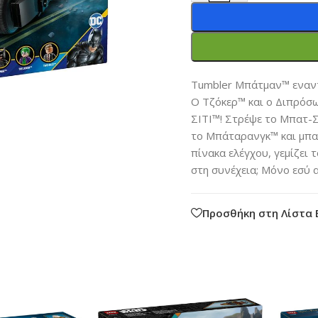
Tumbler Μπάτμαν™ εναν
Ο Τζόκερ™ και ο Διπρόσ
ΣΙΤΙ™! Στρέψε το Μπατ-Σ
το Μπάταρανγκ™ και μπαί
πίνακα ελέγχου, γεμίζει 
στη συνέχεια; Μόνο εσύ 
Προσθήκη στη Λίστα 