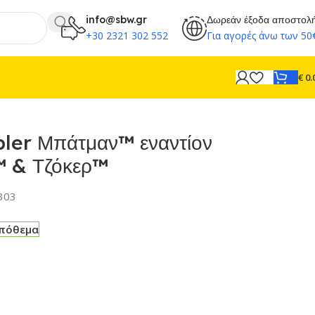
info@sbw.gr
Δωρεάν έξοδα αποστολ
+30 2321 302 552
Για αγορές άνω των 50
€
0.
ler Μπάτμαν™ εναντίον
 & Τζόκερ™
303
απόθεμα