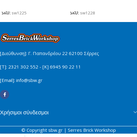
Προσθήκη Στο Καλάθι
Προσθήκη Στο Καλάθι
SKU:
sw1225
SKU:
sw1228
[Διεύθυνση]: Γ. Παπανδρέου 22 62100 Σέρρες
[Τ]: 2321 302 552 - [Κ] 6945 90 22 11
[Email]: info@sbw.gr
Χρήσιμοι σύνδεσμοι
© Copyright sbw.gr | Serres Brick Workshop