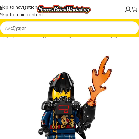
Skip to navigation
Skip to main content
Αρχική σελίδα
/
Minifigures
/
Minifigures CMF
/
CMF Ninjago Movie