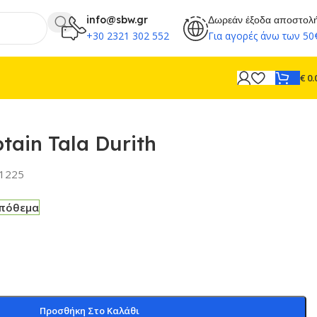
info@sbw.gr
Δωρεάν έξοδα αποστολ
+30 2321 302 552
Για αγορές άνω των 50
€
0.
tain Tala Durith
1225
απόθεμα
Προσθήκη Στο Καλάθι