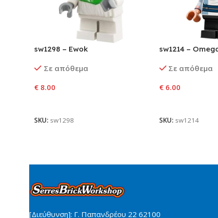
sw1298 – Ewok
sw1214 – Omeg
Σε απόθεμα
Σε απόθεμα
€
8.00
€
6.00
Προσθήκη Στο Καλάθι
Προσθήκη Στο Κ
SKU:
sw1298
SKU:
sw1214
[Διεύθυνση]: Γ. Παπανδρέου 22 62100