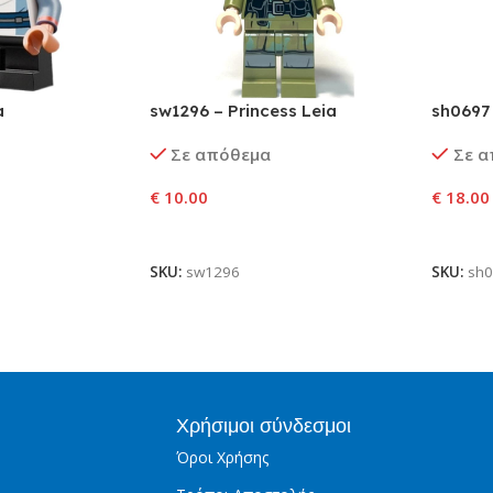
a
sw1296 – Princess Leia
sh0697
Σε απόθεμα
Σε 
€
10.00
€
18.00
αλάθι
Προσθήκη Στο Καλάθι
Προσθ
SKU:
sw1296
SKU:
sh
Χρήσιμοι σύνδεσμοι
Όροι Χρήσης