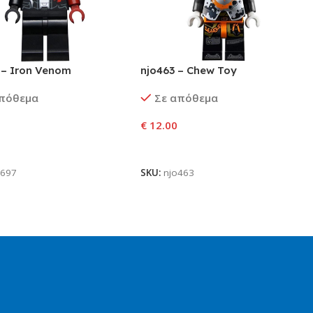
 – Iron Venom
njo463 – Chew Toy
απόθεμα
Σε απόθεμα
€
12.00
ήκη Στο Καλάθι
Προσθήκη Στο Καλάθι
0697
SKU:
njo463