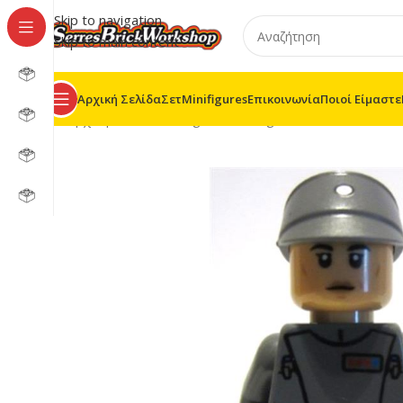
Skip to navigation
Skip to main content
Αρχική Σελίδα
Σετ
Minifigures
Επικοινωνία
Ποιοί Είμαστε
Αρχική σελίδα
/
Minifigures
/
Minifigures MF
/
Star Wars 