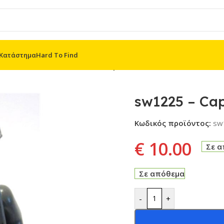
Κατάστημα
Hard To Find
MF
/
Obi-Wan Kenobi
/
sw1225 – Captain Tala Durith
sw1225 – Cap
Κωδικός προϊόντος:
sw
€
10.00
Σε 
Σε απόθεμα
-
+