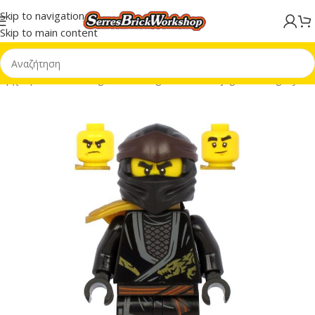
Skip to navigation
Skip to main content
Αρχική σελίδα
/
Minifigures
/
Minifigures MF
/
Ninjago MF
/
Legacy