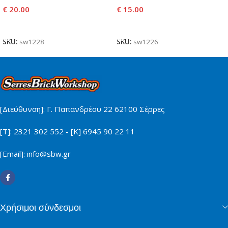
€
20.00
€
15.00
Προσθήκη Στο Καλάθι
Προσθήκη Στο Καλάθι
SKU:
sw1228
SKU:
sw1226
[Διεύθυνση]: Γ. Παπανδρέου 22 62100 Σέρρες
[Τ]: 2321 302 552 - [Κ] 6945 90 22 11
[Email]: info@sbw.gr
Χρήσιμοι σύνδεσμοι