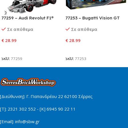
77259 – Audi Revolut F1®
77253 – Bugatti Vision GT
Team R26 Race Car
Hyper Sports Car
Σε απόθεμα
Σε απόθεμα
€
28.99
€
28.99
Προσθήκη Στο Καλάθι
Προσθήκη Στο Καλάθι
SKU:
77259
SKU:
77253
[Διεύθυνση]: Γ. Παπανδρέου 22 62100 Σέρρες
[Τ]: 2321 302 552 - [Κ] 6945 90 22 11
[Email]: info@sbw.gr