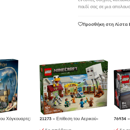
παιδί σας σε μια απολαυσ
Προσθήκη στη Λίστα 
ου Χόγκουαρτς:
21273 – Επίθεση του Αερικού-
76934 
Αερόστατου στο Χωριό
SUPER