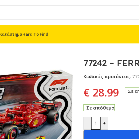
Κατάστημα
Hard To Find
RRARI SF-24 F1® RACE CAR
77242 – FER
Κωδικός προϊόντος:
77
€
28.99
Σε 
Σε απόθεμα
-
+