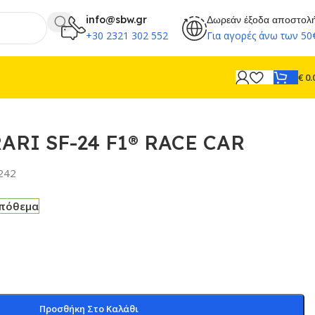
info@sbw.gr
Δωρεάν έξοδα αποστολ
+30 2321 302 552
Για αγορές άνω των 50
€
0.
RARI SF-24 F1® RACE CAR
242
απόθεμα
Προσθήκη Στο Καλάθι