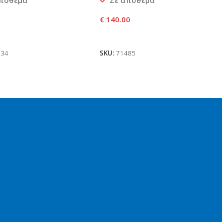
απόθεμα
Σε απόθεμα
€
140.00
ήκη Στο Καλάθι
Προσθήκη Στο Καλάθι
934
SKU:
71485