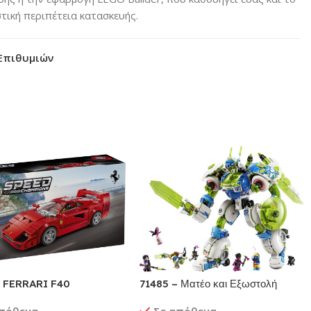
τική περιπέτεια κατασκευής.
Επιθυμιών
– FERRARI F40
71485 – Ματέο και Εξωστολή
CAR
Μάχης του Ιππότη Ζι-Μπλομπ