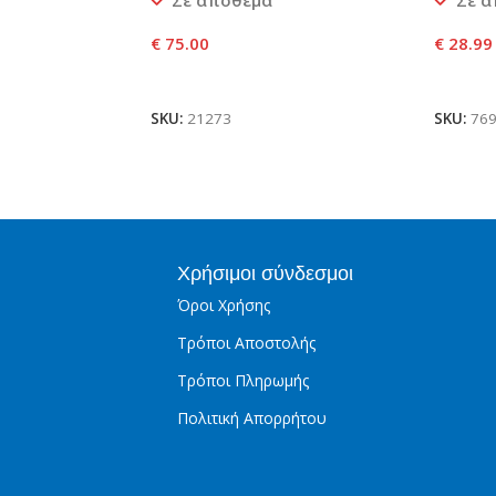
Σε απόθεμα
Σε 
€
75.00
€
28.99
αλάθι
Προσθήκη Στο Καλάθι
Προσθ
SKU:
21273
SKU:
76
Χρήσιμοι σύνδεσμοι
Όροι Χρήσης
Τρόποι Αποστολής
Τρόποι Πληρωμής
Πολιτική Απορρήτου