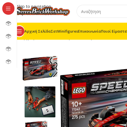
Skip to navigation
Skip to main content
Αρχική Σελίδα
Σετ
Minifigures
Επικοινωνία
Ποιοί Είμαστε
Αρχική σελίδα
/
LEGO® Speed Champions
/
77242 – FE