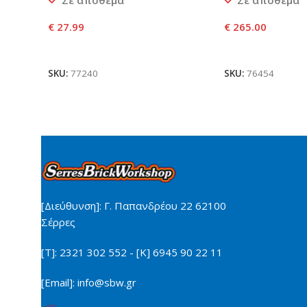
Σε απόθεμα
Σε απόθεμα
€
27.99
€
265.00
Προσθήκη Στο Καλάθι
Προσθήκη Στο Κ
SKU:
77240
SKU:
76454
[Διεύθυνση]: Γ. Παπανδρέου 22 62100
Σέρρες
[Τ]: 2321 302 552 - [Κ] 6945 90 22 11
[Email]: info@sbw.gr