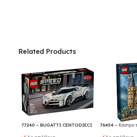
Related Products
77240 – BUGATTI CENTODIECI
76454 – Κάστρο τ
HYPER SPORTS CAR
Ο Κύριος Πύργος