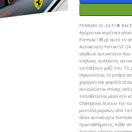
FERRARI SF-24 F1® RAC
Αγόρια και κορίτσια ηλι
Formula 1® με αυτό το 
Αυτοκίνητο Ferrari SF-24
αληθινό αυτοκίνητο που σ
ενήλικες συλλέκτες αυτο
να παίξουν μαζί του. Το 
σηκώνοντας τη μπάρα ασ
χορηγού και φαρδιά πίσω ε
συνοδεύεται επίσης από 
τοποθετείται μέσα στο 
Champions δίνουν την ε
μοντέλα μερικών από τα 
άλλα αυτοκίνητα Formula
πρωταθλήματος. Κάθε σετ
έντυπες οδηγίες κατασκε