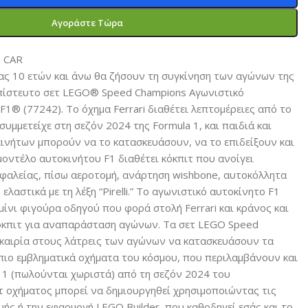
Αγοράστε Τώρα
E CAR
κίας 10 ετών και άνω θα ζήσουν τη συγκίνηση των αγώνων της
απίστευτο σετ LEGO® Speed Champions Αγωνιστικό
 F1® (77242). Το όχημα Ferrari διαθέτει λεπτομέρειες από το
υμμετείχε στη σεζόν 2024 της Formula 1, και παιδιά και
κινήτων μπορούν να το κατασκευάσουν, να το επιδείξουν και
μοντέλο αυτοκινήτου F1 διαθέτει κόκπιτ που ανοίγει
φαλείας, πίσω αεροτομή, ανάρτηση wishbone, αυτοκόλλητα
λαστικά με τη λέξη “Pirelli.” Το αγωνιστικό αυτοκίνητο F1
μίνι φιγούρα οδηγού που φορά στολή Ferrari και κράνος και
κόκπιτ για αναπαράσταση αγώνων. Τα σετ LEGO Speed
υκαιρία στους λάτρεις των αγώνων να κατασκευάσουν τα
πιο εμβληματικά οχήματα του κόσμου, που περιλαμβάνουν και
 1 (πωλούνται χωριστά) από τη σεζόν 2024 του
 οχήματος μπορεί να δημιουργηθεί χρησιμοποιώντας τις
υής ή την εφαρμογή LEGO Builder, που καθοδηγεί εσάς και το