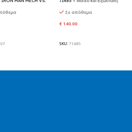
– IRON MAN MECH VS.
71485 – Ματέο και Εξωστολή
N
Μάχης του Ιππότη Ζι-Μπλομπ
απόθεμα
Σε απόθεμα
€
140.00
ήκη Στο Καλάθι
Προσθήκη Στο Καλάθι
307
SKU:
71485