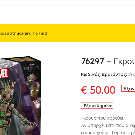
Κατάστημα
Hard To Find
τ που Χορεύει
76297 – Γκρου
Κωδικός προϊόντος:
76
€
50.00
Εξαν
Εξαντλημένο
Γκρουτ που Χορεύει
Αν υπάρχει κάτι που ο Γ
είναι ο χορός! Γύρισε τη