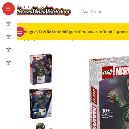
Skip to navigation
Skip to main content
Αρχική Σελίδα
Σετ
Minifigures
Επικοινωνία
Ποιοί Είμαστε
Αρχική σελίδα
/
LEGO® Super Heroes
/
76297 – Γκρου