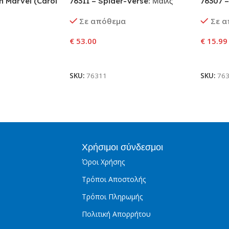
n Marvel (Carol
76311 – Spider-Verse: Μάιλς
76307 
Μοράλες εναντίον Spot
ULTRO
Σε απόθεμα
Σε 
€
53.00
€
15.99
αλάθι
Προσθήκη Στο Καλάθι
Προσθ
SKU:
76311
SKU:
76
Χρήσιμοι σύνδεσμοι
Όροι Χρήσης
Τρόποι Αποστολής
Τρόποι Πληρωμής
Πολιτική Απορρήτου