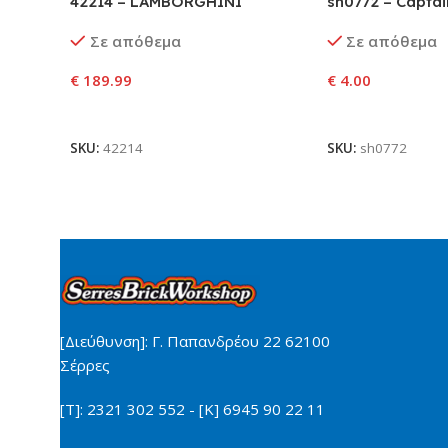
42214 – LAMBORGHINI
sh0772 – Captai
REVUELTO SUPER SPORTS CAR
Danvers)
Σε απόθεμα
Σε απόθεμα
€
189.99
€
4.00
Προσθήκη Στο Καλάθι
Προσθήκη Στο Κ
SKU:
42214
SKU:
sh0772
[Διεύθυνση]: Γ. Παπανδρέου 22 62100
Σέρρες
[Τ]: 2321 302 552 - [Κ] 6945 90 22 11