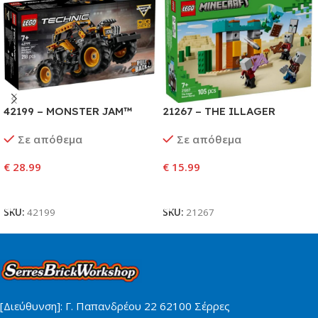
42199 – MONSTER JAM™
21267 – THE ILLAGER
DIGATRON™ PULL-BACK
DESERT PATROL
Σε απόθεμα
Σε απόθεμα
€
28.99
€
15.99
Προσθήκη Στο Καλάθι
Προσθήκη Στο Καλάθι
SKU:
42199
SKU:
21267
[Διεύθυνση]: Γ. Παπανδρέου 22 62100 Σέρρες