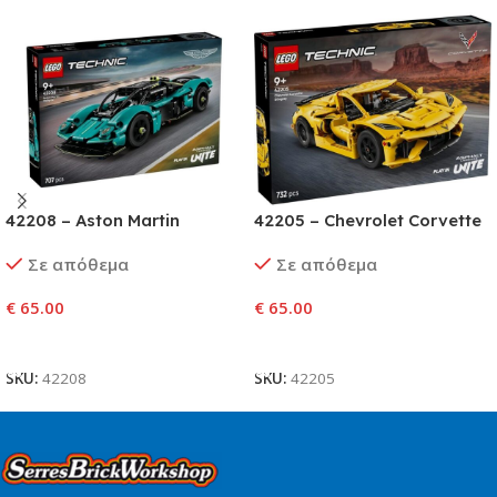
42208 – Aston Martin
42205 – Chevrolet Corvette
Valkyrie
Stingray
Σε απόθεμα
Σε απόθεμα
€
65.00
€
65.00
Προσθήκη Στο Καλάθι
Προσθήκη Στο Καλάθι
SKU:
42208
SKU:
42205