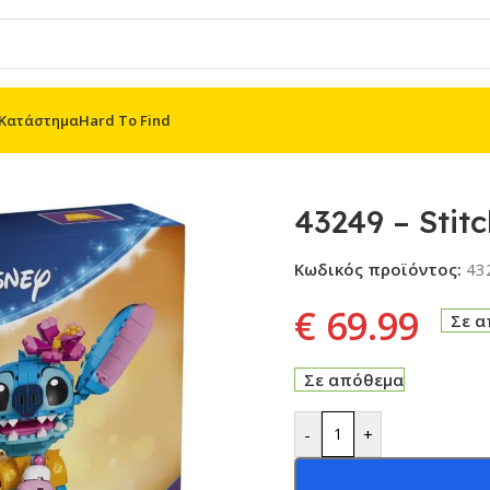
Κατάστημα
Hard To Find
Stitch
43249 – Stit
Κωδικός προϊόντος:
43
€
69.99
Σε 
Σε απόθεμα
-
+