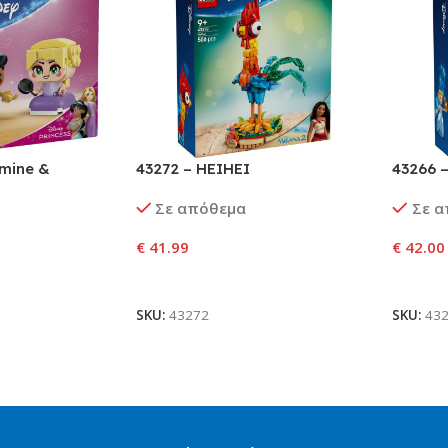
smine &
43272 – HEIHEI
43266 –
Σταχτοπ
Σε απόθεμα
Σε 
€
41.99
€
42.00
αλάθι
Προσθήκη Στο Καλάθι
Προσθ
SKU:
43272
SKU:
43