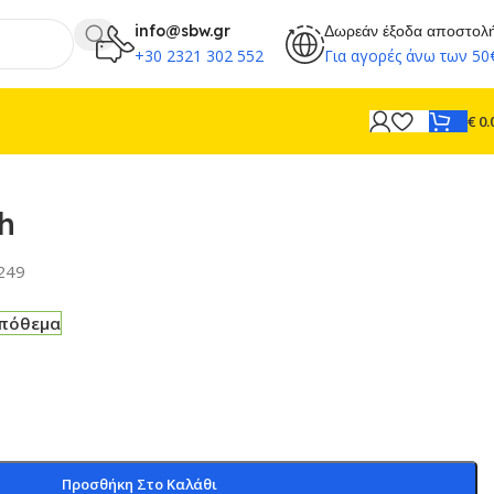
info@sbw.gr
Δωρεάν έξοδα αποστολ
+30 2321 302 552
Για αγορές άνω των 50
€
0.
ch
249
απόθεμα
Προσθήκη Στο Καλάθι