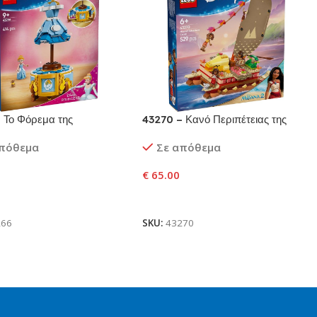
 Το Φόρεμα της
43270 – Κανό Περιπέτειας της
ούτας
Βαϊάνα
απόθεμα
Σε απόθεμα
€
65.00
ήκη Στο Καλάθι
Προσθήκη Στο Καλάθι
266
SKU:
43270