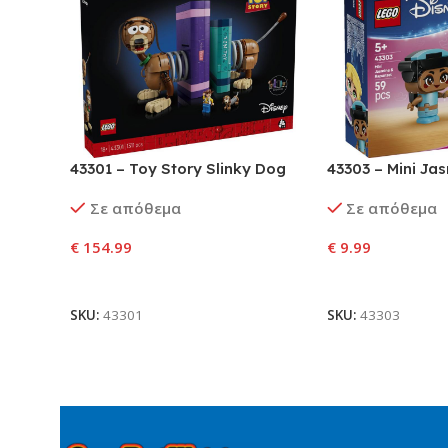
43301 – Toy Story Slinky Dog
43303 – Mini Ja
Bookends
Rapunzel
Σε απόθεμα
Σε απόθεμα
€
154.99
€
9.99
Προσθήκη Στο Καλάθι
Προσθήκη Στο Κ
SKU:
43301
SKU:
43303