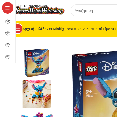
Skip to navigation
Skip to main content
Αρχική Σελίδα
Σετ
Minifigures
Επικοινωνία
Ποιοί Είμαστε
Αρχική σελίδα
/
LEGO® DISNEY ANIMATION
/
43249 – 