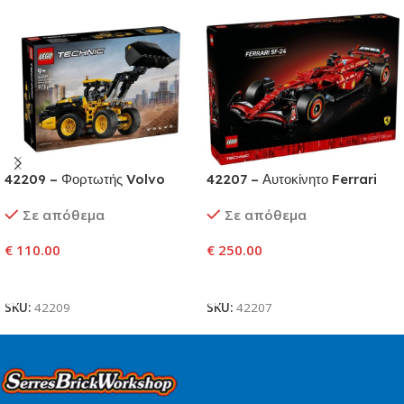
42209 – Φορτωτής Volvo
42207 – Αυτοκίνητο Ferrari
L120 Electric
SF-24 F1
Σε απόθεμα
Σε απόθεμα
€
110.00
€
250.00
Προσθήκη Στο Καλάθι
Προσθήκη Στο Καλάθι
SKU:
42209
SKU:
42207