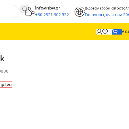
info@sbw.gr
Δωρεάν έξοδα αποστολ
+30 2321 302 552
Για αγορές άνω των 50
€
0.
ek
0808
ημένο