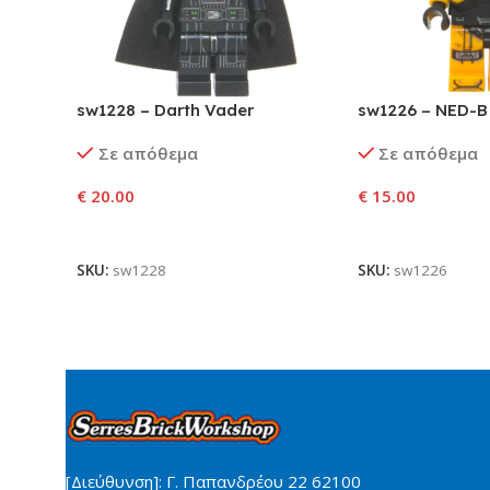
sw1228 – Darth Vader
sw1226 – NED-B
Σε απόθεμα
Σε απόθεμα
€
20.00
€
15.00
Προσθήκη Στο Καλάθι
Προσθήκη Στο Κ
SKU:
sw1228
SKU:
sw1226
[Διεύθυνση]: Γ. Παπανδρέου 22 62100