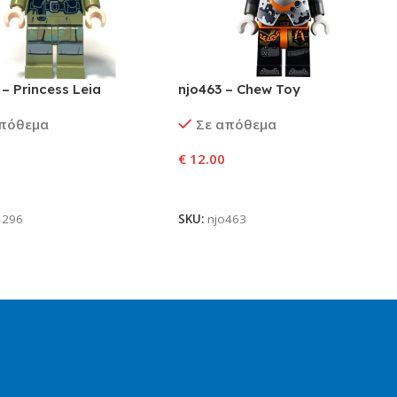
– Princess Leia
njo463 – Chew Toy
απόθεμα
Σε απόθεμα
€
12.00
ήκη Στο Καλάθι
Προσθήκη Στο Καλάθι
1296
SKU:
njo463