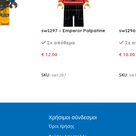
sw1297 – Emperor Palpatine
sw1296 
Σε απόθεμα
Σε 
€
12.00
€
10.00
αλάθι
Προσθήκη Στο Καλάθι
Προσθ
SKU:
sw1297
SKU:
sw
Χρήσιμοι σύνδεσμοι
Όροι Χρήσης