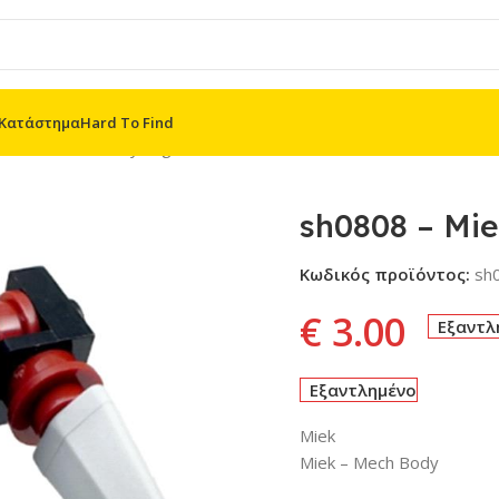
Κατάστημα
Hard To Find
oes MF
/
The Infinity Saga
/
sh0808 – Miek
sh0808 – Mi
Κωδικός προϊόντος:
sh
€
3.00
Εξαντλ
Εξαντλημένο
Miek
Miek – Mech Body