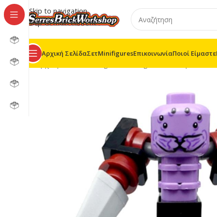
Skip to navigation
Skip to main content
Αρχική Σελίδα
Σετ
Minifigures
Επικοινωνία
Ποιοί Είμαστε
Αρχική σελίδα
/
Minifigures
/
Minifigures MF
/
Super Her