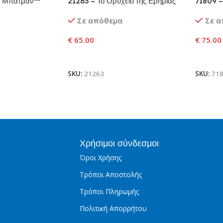
r Μπάτμαν™
21263 – Το Ορυχείο της Ερημιάς
71809 –
ωπου™ &
Σε απόθεμα
Σε 
€
65.00
€
75.00
αλάθι
Προσθήκη Στο Καλάθι
Προσθ
SKU:
21263
SKU:
71
Χρήσιμοι σύνδεσμοι
Όροι Χρήσης
Τρόποι Αποστολής
Τρόποι Πληρωμής
Πολιτική Απορρήτου