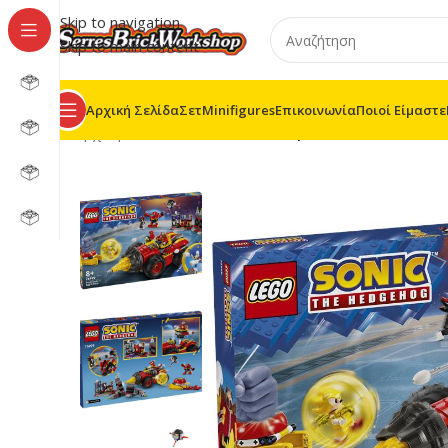
Skip to navigation
Skip to main content
Αρχική Σελίδα
Σετ
Minifigures
Επικοινωνία
Ποιοί Είμαστε
Αρχική σελίδα
/
Sonic
/
76999 – Super Sonic εναντίον E