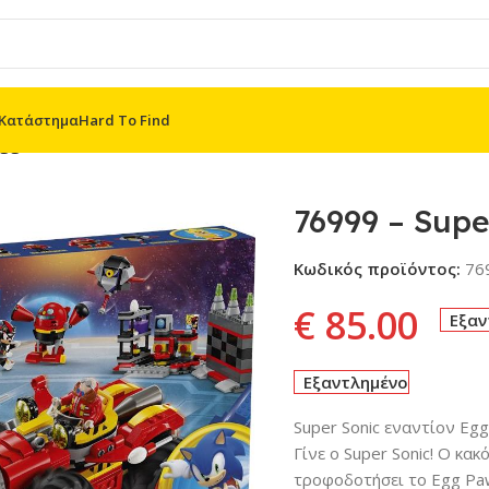
Κατάστημα
Hard To Find
gg Drillster
76999 – Super
Κωδικός προϊόντος:
76
€
85.00
Εξαν
Εξαντλημένο
Super Sonic εναντίον Egg 
Γίνε ο Super Sonic! Ο κα
τροφοδοτήσει το Egg Paw