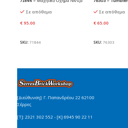
71844 – Μαχητικό Όχημα Νίντζα
76303 – Tumble
εναντίον Διπρόσ
Σε απόθεμα
Σε απόθεμα
Τζόκερ™
€
95.00
€
65.00
Προσθήκη Στο Καλάθι
Προσθήκη Στο Κ
SKU:
71844
SKU:
76303
[Διεύθυνση]: Γ. Παπανδρέου 22 62100
Σέρρες
[Τ]: 2321 302 552 - [Κ] 6945 90 22 11