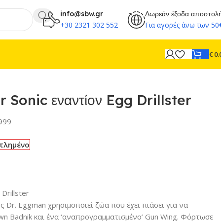
info@sbw.gr
Δωρεάν έξοδα αποστολ
+30 2321 302 552
Για αγορές άνω των 50
€
0.
 Sonic εναντίον Egg Drillster
999
τλημένο
Drillster
κός Dr. Eggman χρησιμοποιεί ζώα που έχει πιάσει για να
n Badnik και ένα ‘αναπρογραμματισμένο’ Gun Wing. Φόρτωσε