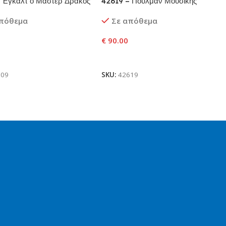
 Έγκαλτ ο Μάστερ Δράκος
42619 – Πούλμαν Μουσικής
Περιοδείας για Ποπ Σταρ
απόθεμα
Σε απόθεμα
€
90.00
ήκη Στο Καλάθι
Προσθήκη Στο Καλάθι
809
SKU:
42619