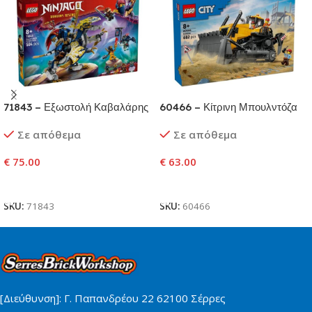
71843 – Εξωστολή Καβαλάρης
60466 – Κίτρινη Μπουλντόζα
Δράκου του Ρογκ
Σε απόθεμα
Σε απόθεμα
€
75.00
€
63.00
Προσθήκη Στο Καλάθι
Προσθήκη Στο Καλάθι
SKU:
71843
SKU:
60466
[Διεύθυνση]: Γ. Παπανδρέου 22 62100 Σέρρες