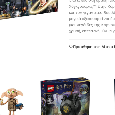
Χόγκγουαρτς™! Στην Κάμα
και τον γιγαντιαίο Βασιλ
μαγικά αξεσουάρ είναι έ
(και νεράιδες της Κορνου
χρυσή, επετειακή μίνι φ
Προσθήκη στη Λίστα 