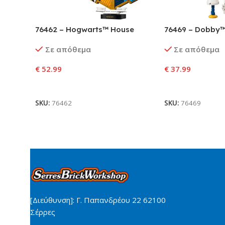
76462 – Hogwarts™ House
76469 – Dobby™ 
Crest
Σε απόθεμα
Σε απόθεμα
€
52.99
€
37.99
Προσθήκη Στο Καλάθι
Προσθήκη Στο Κ
SKU:
76462
SKU:
76469
[Διεύθυνση]: Γ. Παπανδρέου 22 62100
Σέρρες