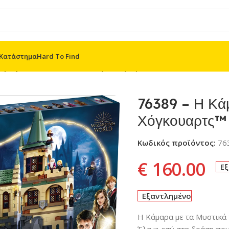
Κατάστημα
Hard To Find
μαρα με τα Μυστικά του Χόγκουαρτς™
76389 – Η Κάμ
Χόγκουαρτς™
Κωδικός προϊόντος:
76
€
160.00
Ε
Εξαντλημένο
Η Κάμαρα με τα Μυστικά
Έλα κι εσύ στη δράση που