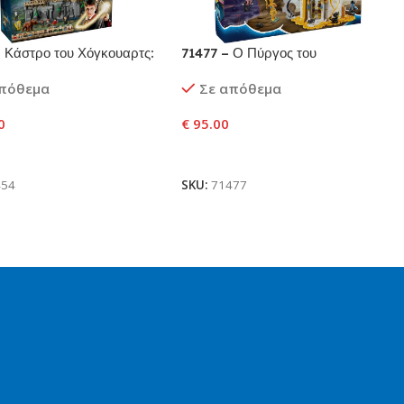
 Κάστρο του Χόγκουαρτς:
71477 – Ο Πύργος του
ς Πύργος
Αμμάνθρωπου
απόθεμα
Σε απόθεμα
0
€
95.00
ήκη Στο Καλάθι
Προσθήκη Στο Καλάθι
454
SKU:
71477