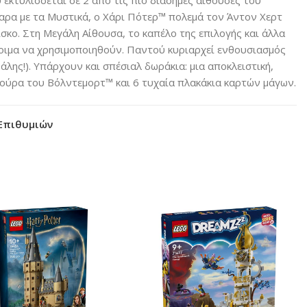
ρα με τα Μυστικά, ο Χάρι Πότερ™ πολεμά τον Άντον Χερτ
ίσκο. Στη Μεγάλη Αίθουσα, το καπέλο της επιλογής και άλλα
τοιμα να χρησιμοποιηθούν. Παντού κυριαρχεί ενθουσιασμός
άλης!). Υπάρχουν και σπέσιαλ δωράκια: μια αποκλειστική,
ιγούρα του Βόλντεμορτ™ και 6 τυχαία πλακάκια καρτών μάγων.
Επιθυμιών