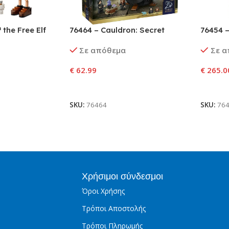
the Free Elf
76464 – Cauldron: Secret
76454 –
Potions Classroom
Ο Κύριο
Σε απόθεμα
Σε 
€
62.99
€
265.0
αλάθι
Προσθήκη Στο Καλάθι
Προσθ
SKU:
76464
SKU:
76
Χρήσιμοι σύνδεσμοι
Όροι Χρήσης
Τρόποι Αποστολής
Τρόποι Πληρωμής