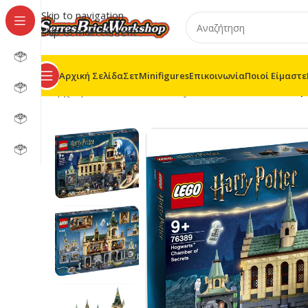
Skip to navigation
Skip to main content
Αρχική Σελίδα
Σετ
Minifigures
Επικοινωνία
Ποιοί Είμαστε
Αρχική σελίδα
/
LEGO® Harry Potter™
/
76389 – Η Κά