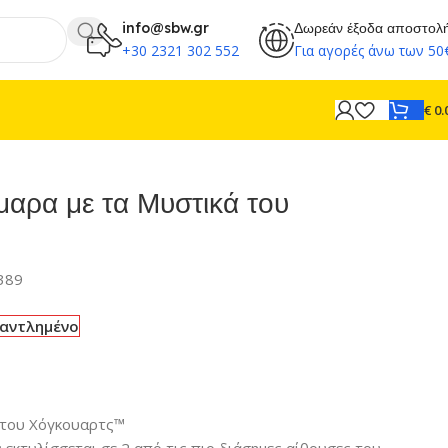
info@sbw.gr
Δωρεάν έξοδα αποστολ
+30 2321 302 552
Για αγορές άνω των 50
€
0.
αρα με τα Μυστικά του
389
ξαντλημένο
 του Χόγκουαρτς™
 εκτυλίσσεται σε 2 από τις πιο διάσημες αίθουσες του