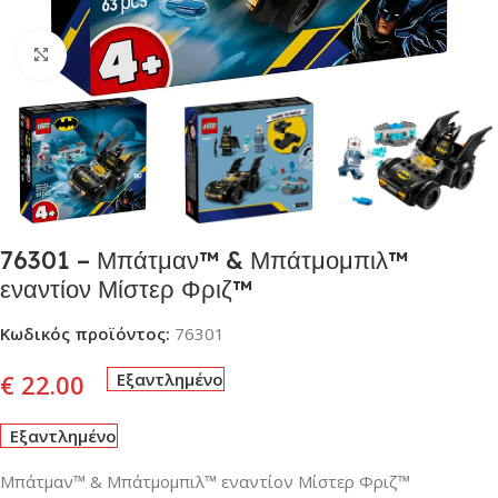
Click to enlarge
76301 – Μπάτμαν™ & Μπάτμομπιλ™
εναντίον Μίστερ Φριζ™
Κωδικός προϊόντος:
76301
€
22.00
Εξαντλημένο
Εξαντλημένο
Μπάτμαν™ & Μπάτμομπιλ™ εναντίον Μίστερ Φριζ™