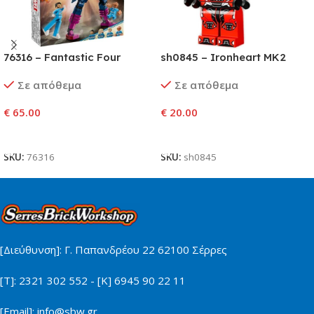
76316 – Fantastic Four
sh0845 – Ironheart MK2
εναντίον Φιγούρας Κατασκευής
Σε απόθεμα
Σε απόθεμα
Γκαλάκτους
€
65.00
€
20.00
Προσθήκη Στο Καλάθι
Προσθήκη Στο Καλάθι
SKU:
76316
SKU:
sh0845
[Διεύθυνση]: Γ. Παπανδρέου 22 62100 Σέρρες
[Τ]: 2321 302 552 - [Κ] 6945 90 22 11
[Email]: info@sbw.gr