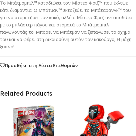
Το Μπάτμομπιλ™ καταδιώκει τον Μίστερ Φριζ™ που έκλεψε
κάτι διαμάντια. Ο Μπάτμαν™ εκτοξεύει το Μπάταρανγκ™ του
για να σταματήσει τον κακό, αλλά ο Μίστερ Φριζ ανταποδίδει
με το μπλάστερ πάγου και σταματά το Μπάτμομπιλ
παγώνοντάς το! Μπορεί να Μπάτμαν να ξεπαγώσει το όχημά
του και να φέρει στη δικαιοσύνη αυτόν τον κακούργο; Η μάχη
ξεκινά!
Προσθήκη στη Λίστα Επιθυμιών
Related Products