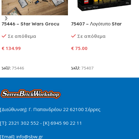
75446 – Star Wars Grocu
75407 – Λογότυπο Star
(Mandalorian Apprentice)
Wars™ από Τουβλάκια
Σε απόθεμα
Σε απόθεμα
€
134.99
€
75.00
Προσθήκη Στο Καλάθι
Προσθήκη Στο Καλάθι
SKU:
75446
SKU:
75407
[Διεύθυνση]: Γ. Παπανδρέου 22 62100 Σέρρες
[Τ]: 2321 302 552 - [Κ] 6945 90 22 11
[Email]: info@sbw.gr