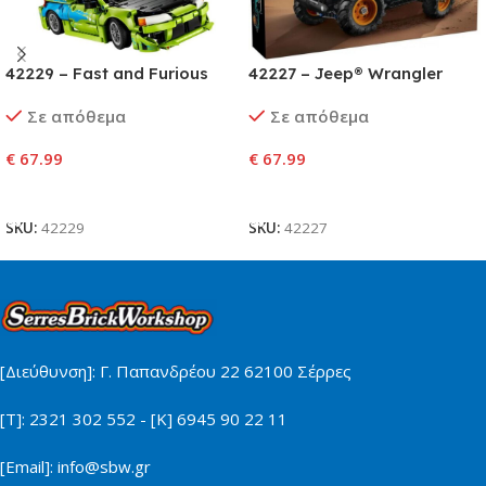
42229 – Fast and Furious
42227 – Jeep® Wrangler
Mitsubishi Eclipse Car
Rubicon SUV
Σε απόθεμα
Σε απόθεμα
€
67.99
€
67.99
Προσθήκη Στο Καλάθι
Προσθήκη Στο Καλάθι
SKU:
42229
SKU:
42227
[Διεύθυνση]: Γ. Παπανδρέου 22 62100 Σέρρες
[Τ]: 2321 302 552 - [Κ] 6945 90 22 11
[Email]: info@sbw.gr