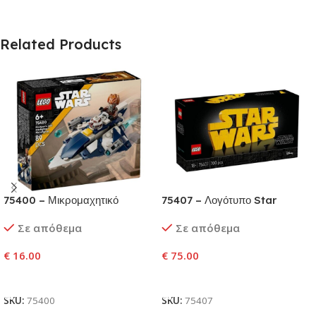
Related Products
75400 – Μικρομαχητικό
75407 – Λογότυπο Star
Αστρομαχητικό™ Τζεντάι του
Wars™ από Τουβλάκια
Σε απόθεμα
Σε απόθεμα
Πλο Κουν
€
16.00
€
75.00
Προσθήκη Στο Καλάθι
Προσθήκη Στο Καλάθι
SKU:
75400
SKU:
75407