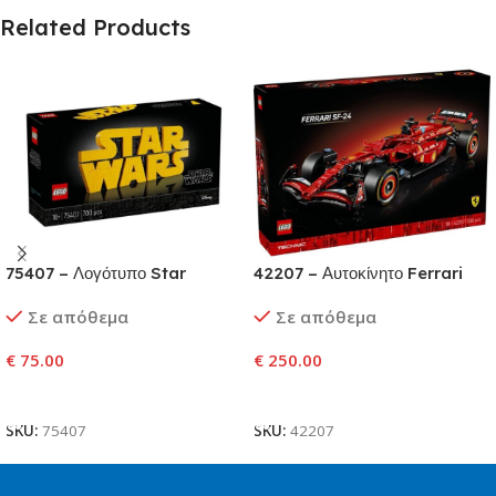
Related Products
75407 – Λογότυπο Star
42207 – Αυτοκίνητο Ferrari
Wars™ από Τουβλάκια
SF-24 F1
Σε απόθεμα
Σε απόθεμα
€
75.00
€
250.00
Προσθήκη Στο Καλάθι
Προσθήκη Στο Καλάθι
SKU:
75407
SKU:
42207