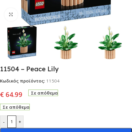
Click to enlarge
11504 – Peace Lily
Κωδικός προϊόντος:
11504
€
64.99
Σε απόθεμα
Σε απόθεμα
-
+