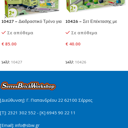
10427 – Διαδραστικό Τρένο για
10426 – Σετ Επέκτασης με
Περιπέτειες
Γέφυρα και Τροχιές Τρένου
Σε απόθεμα
Σε απόθεμα
€
85.00
€
40.00
Προσθήκη Στο Καλάθι
Προσθήκη Στο Καλάθι
SKU:
10427
SKU:
10426
[Διεύθυνση]: Γ. Παπανδρέου 22 62100 Σέρρες
[Τ]: 2321 302 552 - [Κ] 6945 90 22 11
[Email]: info@sbw.gr