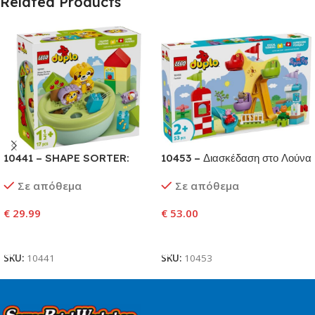
Related Products
10441 – SHAPE SORTER:
10453 – Διασκέδαση στο Λούνα
PUPPY HOUSE
Παρκ
Σε απόθεμα
Σε απόθεμα
€
29.99
€
53.00
Προσθήκη Στο Καλάθι
Προσθήκη Στο Καλάθι
SKU:
10441
SKU:
10453