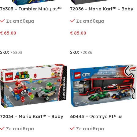
76303 – Tumbler Μπάτμαν™
72036 – Mario Kart™ – Baby
εναντίον Διπρόσωπου™ &
Peach & Σετ Γκραν Πρι
Σε απόθεμα
Σε απόθεμα
Τζόκερ™
€
65.00
€
85.00
Προσθήκη Στο Καλάθι
Προσθήκη Στο Καλάθι
SKU:
76303
SKU:
72036
72034 – Mario Kart™ – Baby
60445 – Φορτηγό F1® με
Mario vs. Baby Luigi
Αυτοκίνητα RB20 & AMR24 F1®
Σε απόθεμα
Σε απόθεμα