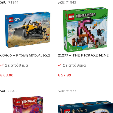
SKU:
71844
SKU:
71843
60466 – Κίτρινη Μπουλντόζα
21277 – THE PICKAXE MINE
Σε απόθεμα
Σε απόθεμα
€
63.00
€
57.99
Προσθήκη Στο Καλάθι
Προσθήκη Στο Καλάθι
SKU:
60466
SKU:
21277