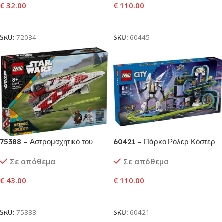
€
32.00
€
110.00
Προσθήκη Στο Καλάθι
Προσθήκη Στο Καλάθι
SKU:
72034
SKU:
60445
75388 – Αστρομαχητικό του
60421 – Πάρκο Ρόλερ Κόστερ
Τζεντάι Μπομπ
του Ρομποτικού Κόσμου
Σε απόθεμα
Σε απόθεμα
€
43.00
€
110.00
Προσθήκη Στο Καλάθι
Προσθήκη Στο Καλάθι
SKU:
75388
SKU:
60421