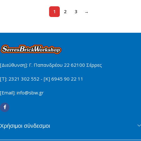
1
2
3
→
[Διεύθυνση]: Γ. Παπανδρέου 22 62100 Σέρρες
[Τ]: 2321 302 552 - [Κ] 6945 90 22 11
[Email]: info@sbw.gr
Χρήσιμοι σύνδεσμοι