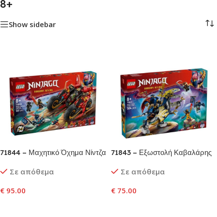
8+
Show sidebar
71844 – Μαχητικό Όχημα Νίντζα
71843 – Εξωστολή Καβαλάρης
Δράκου του Ρογκ
Σε απόθεμα
Σε απόθεμα
€
95.00
€
75.00
Προσθήκη Στο Καλάθι
Προσθήκη Στο Καλάθι