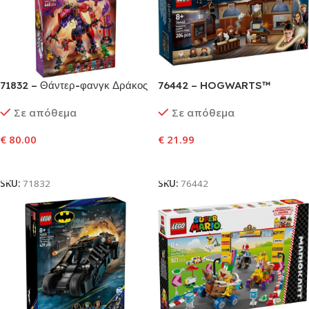
71832 – Θάντερ-φανγκ Δράκος
76442 – HOGWARTS™
του Χάους
CASTLE: CHARMS CLASS
Σε απόθεμα
Σε απόθεμα
€
80.00
€
21.99
Προσθήκη Στο Καλάθι
Προσθήκη Στο Καλάθι
SKU:
71832
SKU:
76442