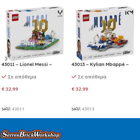
43011 – Lionel Messi –
43013 – Kylian Mbappé –
Football Highlights
Football Highlights
Σε απόθεμα
Σε απόθεμα
€
32.99
€
32.99
Προσθήκη Στο Καλάθι
Προσθήκη Στο Καλάθι
SKU:
43011
SKU:
43013