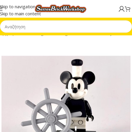
Skip to navigation
Skip to main content
Αρχική σελίδα
/
Minifigures
/
Minifigures CMF
/
CMF Disney Series 2