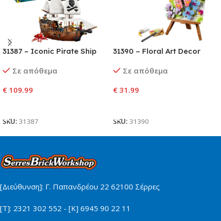
31387 – Iconic Pirate Ship
31390 – Floral Art Decor
Painting
Σε απόθεμα
Σε απόθεμα
€
109.99
€
31.99
Προσθήκη Στο Καλάθι
Προσθήκη Στο Καλάθι
SKU:
31387
SKU:
31390
[Διεύθυνση]: Γ. Παπανδρέου 22 62100 Σέρρες
[Τ]: 2321 302 552 - [Κ] 6945 90 22 11