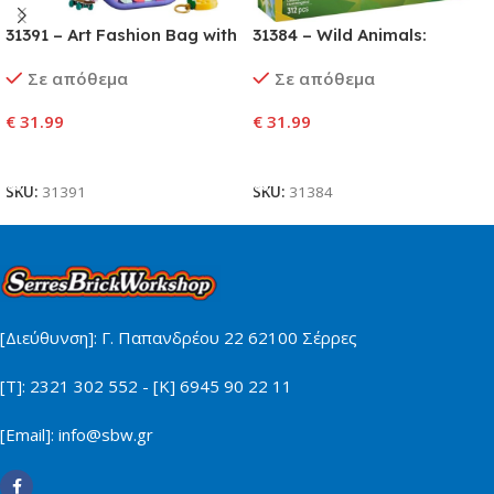
31391 – Art Fashion Bag with
31384 – Wild Animals:
Storage
Colorful Hummingbird
Σε απόθεμα
Σε απόθεμα
€
31.99
€
31.99
Προσθήκη Στο Καλάθι
Προσθήκη Στο Καλάθι
SKU:
31391
SKU:
31384
[Διεύθυνση]: Γ. Παπανδρέου 22 62100 Σέρρες
[Τ]: 2321 302 552 - [Κ] 6945 90 22 11
[Email]: info@sbw.gr