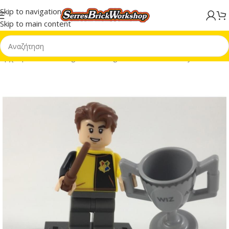
Skip to navigation
Skip to main content
Αρχική σελίδα
/
Minifigures
/
Minifigures CMF
/
CMF Harry Potter 1