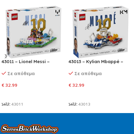
43011 – Lionel Messi –
43013 – Kylian Mbappé –
Football Highlights
Football Highlights
Σε απόθεμα
Σε απόθεμα
€
32.99
€
32.99
Προσθήκη Στο Καλάθι
Προσθήκη Στο Καλάθι
SKU:
43011
SKU:
43013