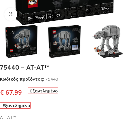
Click to enlarge
75440 – AT-AT™
Κωδικός προϊόντος:
75440
€
67.99
Εξαντλημένο
Εξαντλημένο
AT-AT™