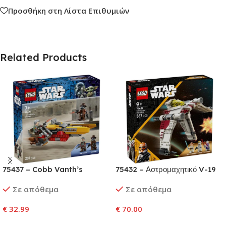
Προσθήκη στη Λίστα Επιθυμιών
Related Products
75437 – Cobb Vanth’s
75432 – Αστρομαχητικό V-19
Speeder
Torrent
Σε απόθεμα
Σε απόθεμα
€
32.99
€
70.00
Προσθήκη Στο Καλάθι
Προσθήκη Στο Καλάθι