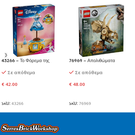
43266 – Το Φόρεμα της
76969 – Απολιθώματα
Σταχτοπούτας
Δεινοσαύρων: Κρανίο
Σε απόθεμα
Σε απόθεμα
Τρικεράτοπα
€
42.00
€
48.00
Προσθήκη Στο Καλάθι
Προσθήκη Στο Καλάθι
SKU:
43266
SKU:
76969