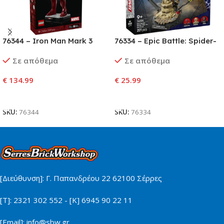
76344 – Iron Man Mark 3
76334 – Epic Battle: Spider-
Collectors’ Edition
Man vs. Sandman
Σε απόθεμα
Σε απόθεμα
€
134.99
€
25.99
Προσθήκη Στο Καλάθι
Προσθήκη Στο Καλάθι
SKU:
76344
SKU:
76334
[Διεύθυνση]: Γ. Παπανδρέου 22 62100 Σέρρες
[Τ]: 2321 302 552 - [Κ] 6945 90 22 11
[Email]: info@sbw.gr