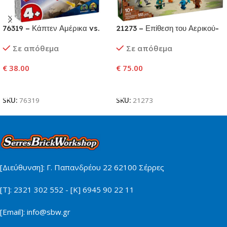
76319 – Κάπτεν Αμέρικα vs.
21273 – Επίθεση του Αερικού-
Θάνος
Αερόστατου στο Χωριό
Σε απόθεμα
Σε απόθεμα
€
38.00
€
75.00
Προσθήκη Στο Καλάθι
Προσθήκη Στο Καλάθι
SKU:
76319
SKU:
21273
[Διεύθυνση]: Γ. Παπανδρέου 22 62100 Σέρρες
[Τ]: 2321 302 552 - [Κ] 6945 90 22 11
[Email]: info@sbw.gr