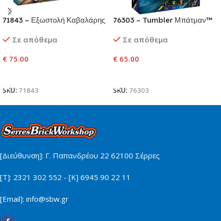
71843 – Εξωστολή Καβαλάρης
76303 – Tumbler Μπάτμαν™
Δράκου του Ρογκ
εναντίον Διπρόσωπου™ &
Σε απόθεμα
Σε απόθεμα
Τζόκερ™
€
75.00
€
65.00
Προσθήκη Στο Καλάθι
Προσθήκη Στο Καλάθι
SKU:
71843
SKU:
76303
[Διεύθυνση]: Γ. Παπανδρέου 22 62100 Σέρρες
[Τ]: 2321 302 552 - [Κ] 6945 90 22 11
[Email]: info@sbw.gr