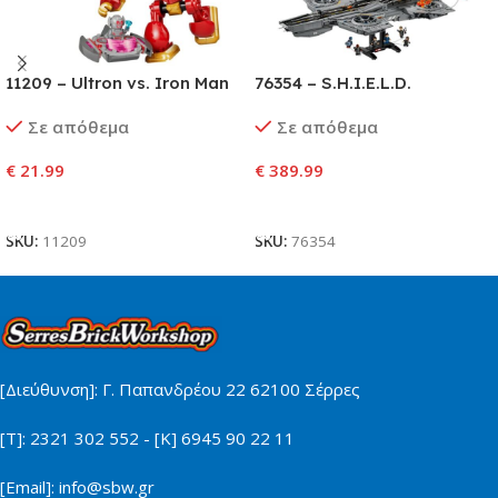
11209 – Ultron vs. Iron Man
76354 – S.H.I.E.L.D.
Helicarrier
Σε απόθεμα
Σε απόθεμα
€
21.99
€
389.99
Προσθήκη Στο Καλάθι
Προσθήκη Στο Καλάθι
SKU:
11209
SKU:
76354
[Διεύθυνση]: Γ. Παπανδρέου 22 62100 Σέρρες
[Τ]: 2321 302 552 - [Κ] 6945 90 22 11
[Email]: info@sbw.gr