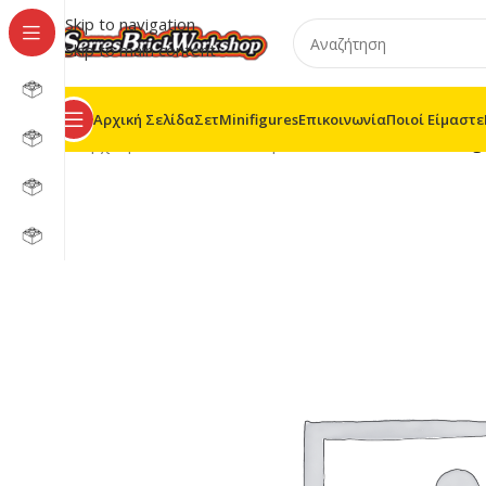
Skip to navigation
Skip to main content
Αρχική Σελίδα
Σετ
Minifigures
Επικοινωνία
Ποιοί Είμαστε
Αρχική σελίδα
/
LEGO® Super Heroes
/
76153 – Aveng