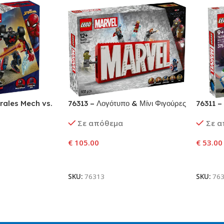
rales Mech vs.
76313 – Λογότυπο & Μίνι Φιγούρες
76311 –
9
MARVEL
Μοράλες
Σε απόθεμα
Σε 
€
105.00
€
53.00
αλάθι
Προσθήκη Στο Καλάθι
Προσθ
SKU:
76313
SKU:
76