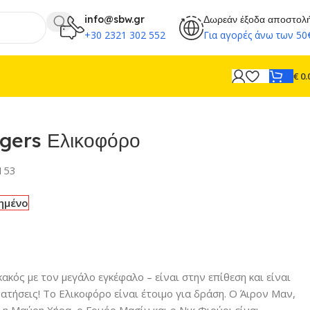
info@sbw.gr
Δωρεάν έξοδα αποστολ
+30 2321 302 552
Για αγορές άνω των 50
€
0.
gers Ελικοφόρο
153
ημένο
κακός με τον μεγάλο εγκέφαλο – είναι στην επίθεση και είναι
ατήσεις! Το Ελικοφόρο είναι έτοιμο για δράση. Ο Άιρον Μαν,
 η Μαύρη Χήρα, ο Γουόρ Μασίν και ο Νικ Φιούρι είναι