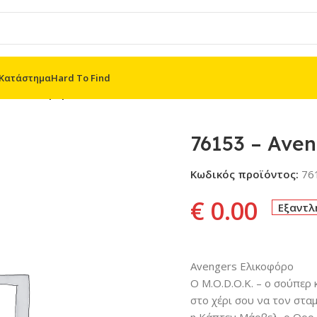
Κατάστημα
Hard To Find
ers Ελικοφόρο
76153 – Aven
Κωδικός προϊόντος:
76
€
0.00
Εξαντλ
Avengers Ελικοφόρο
Ο M.O.D.O.K. – ο σούπερ 
στο χέρι σου να τον σταμ
η Κάπτεν Μάρβελ, ο Θορ,