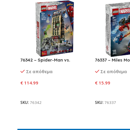
76342 – Spider-Man vs.
76337 – Miles Mo
Mysterio: The Daily Bugle
Spider-Man 209
Σε απόθεμα
Σε απόθεμα
€
114.99
€
15.99
Προσθήκη Στο Καλάθι
Προσθήκη Στο Κ
SKU:
76342
SKU:
76337