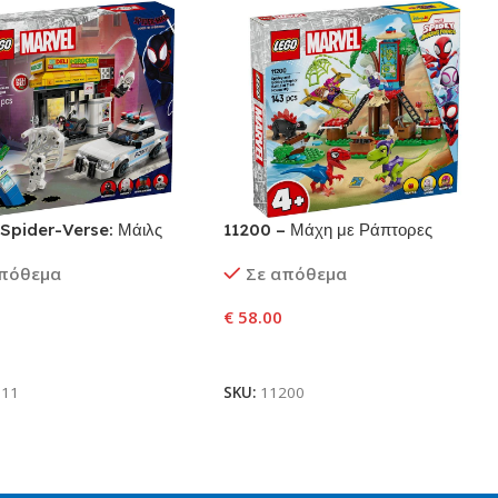
 Spider-Verse: Μάιλς
11200 – Μάχη με Ράπτορες
 εναντίον Spot
Σπάιντι και Γκόμπι στο Αρχηγείο
απόθεμα
Σε απόθεμα
του Δεντρόσπιτου
€
58.00
ήκη Στο Καλάθι
Προσθήκη Στο Καλάθι
311
SKU:
11200