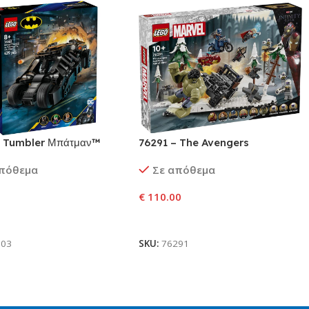
– Tumbler Μπάτμαν™
76291 – The Avengers
ον Διπρόσωπου™ &
Assemble: Η Εποχή του Ultron
απόθεμα
Σε απόθεμα
™
€
110.00
ήκη Στο Καλάθι
Προσθήκη Στο Καλάθι
303
SKU:
76291