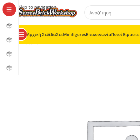
Skip to navigation
Skip to main content
Αρχική Σελίδα
Σετ
Minifigures
Επικοινωνία
Ποιοί Είμαστε
Αρχική σελίδα
/
LEGO® Super Heroes
/
76152 – Εκδικ