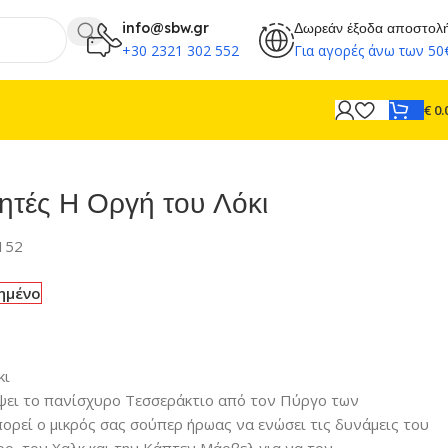
info@sbw.gr
Δωρεάν έξοδα αποστολ
+30 2321 302 552
Για αγορές άνω των 50
€
0.
ητές Η Οργή του Λόκι
152
ημένο
κι
έψει το πανίσχυρο Τεσσεράκτιο από τον Πύργο των
πορεί ο μικρός σας σούπερ ήρωας να ενώσει τις δυνάμεις του
ορ, τον Χαλκ και την Κάπτεν Μάρβελ για να τον