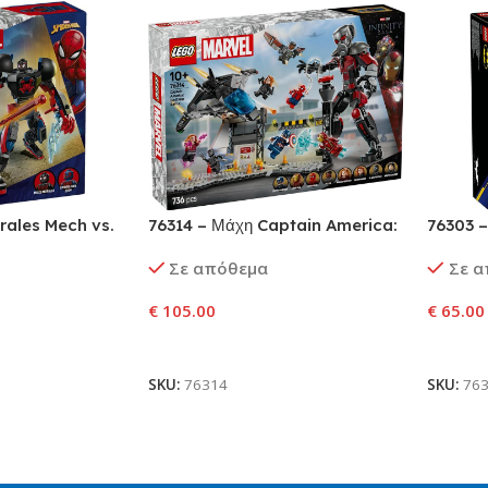
rales Mech vs.
76314 – Μάχη Captain America:
76303 
9
Εμφύλιος Πόλεμος
εναντί
Σε απόθεμα
Σε 
Τζόκερ
€
105.00
€
65.00
αλάθι
Προσθήκη Στο Καλάθι
Προσθ
SKU:
76314
SKU:
76