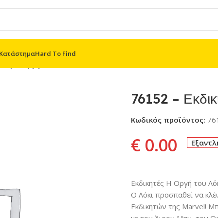
Κατάστημα
Hard To Find
ητές Η Οργή του Λόκι
76152 – Εκδικ
Κωδικός προϊόντος:
76
€
0.00
Εξαντλ
Εκδικητές Η Οργή του Λό
Ο Λόκι προσπαθεί να κλ
Εκδικητών της Marvel! Μ
με τον Άιρον Μαν, τον Θ