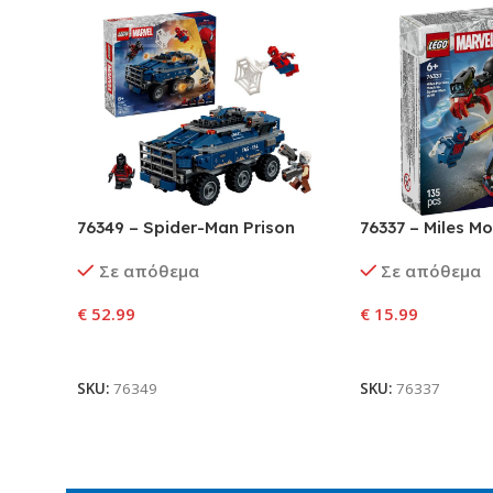
76349 – Spider-Man Prison
76337 – Miles Mo
Transport Chase
Spider-Man 209
Σε απόθεμα
Σε απόθεμα
€
52.99
€
15.99
Προσθήκη Στο Καλάθι
Προσθήκη Στο Κ
SKU:
76349
SKU:
76337