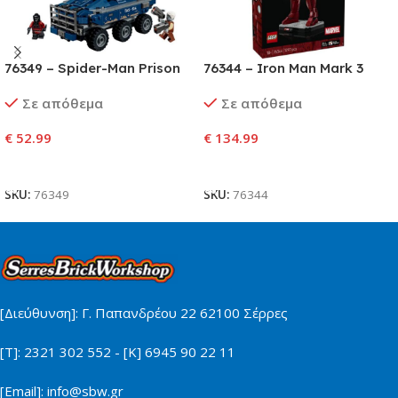
76349 – Spider-Man Prison
76344 – Iron Man Mark 3
Transport Chase
Collectors’ Edition
Σε απόθεμα
Σε απόθεμα
€
52.99
€
134.99
Προσθήκη Στο Καλάθι
Προσθήκη Στο Καλάθι
SKU:
76349
SKU:
76344
[Διεύθυνση]: Γ. Παπανδρέου 22 62100 Σέρρες
[Τ]: 2321 302 552 - [Κ] 6945 90 22 11
[Email]: info@sbw.gr