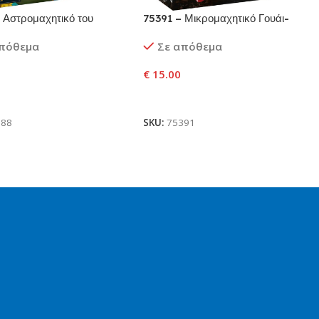
 Αστρομαχητικό του
75391 – Μικρομαχητικό Γουάι-
 Μπομπ
Γουίνγκ™ του Λοχαγού Ρεξ™
απόθεμα
Σε απόθεμα
€
15.00
ήκη Στο Καλάθι
Προσθήκη Στο Καλάθι
388
SKU:
75391