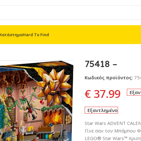
Κατάστημα
Hard To Find
75418 –
Κωδικός προϊόντος:
75
€
37.99
Εξαν
Εξαντλημένο
Star Wars ADVENT CALE
Γίνε σαν τον Μπάμπου Φρ
LEGO® Star Wars™ Χριστ