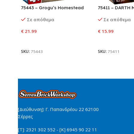
75443 – Grogu’s Homestead
75411 – DARTH
Σε απόθεμα
Σε απόθεμα
€
21.99
€
15.99
Προσθήκη Στο Καλάθι
Προσθήκη Στο Κ
SKU:
75443
SKU:
75411
[Διεύθυνση]: Γ. Παπανδρέου 22 62100
Σέρρες
[Τ]: 2321 302 552 - [Κ] 6945 90 22 11