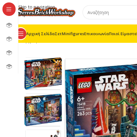
Skip to navigation
Skip to main content
Αρχική Σελίδα
Σετ
Minifigures
Επικοινωνία
Ποιοί Είμαστε
Αρχική σελίδα
/
LEGO® Star Wars™
/
75418 –