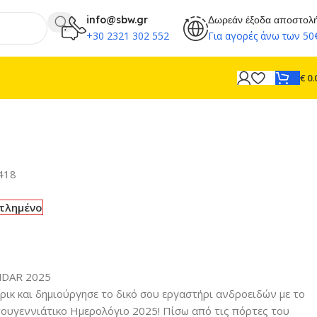
info@sbw.gr
Δωρεάν έξοδα αποστολ
+30 2321 302 552
Για αγορές άνω των 50
€
0.
418
τλημένο
NDAR 2025
ικ και δημιούργησε το δικό σου εργαστήρι ανδροειδών με το
ουγεννιάτικο Ημερολόγιο 2025! Πίσω από τις πόρτες του