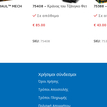
 MAUL™ MECH
75408 – Κράνος του Τζάνγκο Φετ
75388 –
Τζεντάι
Σε απόθεμα
Σε 
€
85.00
€
43.00
αλάθι
Προσθήκη Στο Καλάθι
Προσθ
SKU:
75408
SKU:
75
Χρήσιμοι σύνδεσμοι
Όροι Χρήσης
Τρόποι Αποστολής
Τρόποι Πληρωμής
Πολιτική Απορρήτου