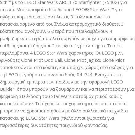
Sith™ με το LEGO Star Wars ARC-170 Starfighter (75402) για
παιδιά. Μια κορυφαία ιδέα δώρου LEGO® Star Wars™ για
αγόρια, κορίτσια και φαν ηλικίας 9 ετών και άνω, το
κατασκευασμένο από τουβλάκια αστρομαχητικό διαθέτει 3
κόκπιτ που ανοίγουν, 6 φτερά που περιλαμβάνουν 4
ρυθμιζόμενα φτερά που λειτουργούν με μοχλό για διαμόρφωση
επίθεσης και πτήσης και 2 εκτοξευτές με ελατήριο. Το σετ
περιλαμβάνει 4 LEGO Star Wars χαρακτήρες. Οι LEGO μίνι
φιγούρες Clone Pilot Odd Ball, Clone Pilot Jag και Clone Pilot
τοποθετούνται στα κόκπιτ, και υπάρχει χώρος στο σκάφος για
τη LEGO φιγούρα του ανδροειδούς R4-P44. Ενισχύστε τη
δημιουργική εμπειρία των παιδιών με την εφαρμογή LEGO
Builder, όπου μπορούν να ζουμάρουν και να περιστρέφουν μια
ψηφιακή 3D έκδοση του Star Wars αστρομαχητικού καθώς
κατασκευάζουν. Το όχημα και οι χαρακτήρες σε αυτό το σετ
μπορούν να χρησιμοποιηθούν με άλλα συλλεκτικά παιχνίδια
κατασκευής LEGO Star Wars (πωλούνται χωριστά) για
περισσότερες δυνατότητες παιχνιδιού φαντασίας.