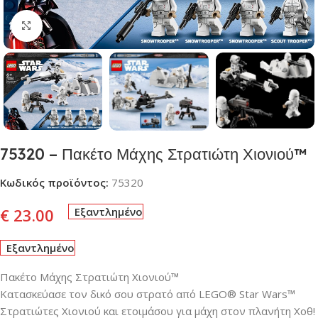
Click to enlarge
75320 – Πακέτο Μάχης Στρατιώτη Χιονιού™
Κωδικός προϊόντος:
75320
€
23.00
Εξαντλημένο
Εξαντλημένο
Πακέτο Μάχης Στρατιώτη Χιονιού™
Κατασκεύασε τον δικό σου στρατό από LEGO® Star Wars™
Στρατιώτες Χιονιού και ετοιμάσου για μάχη στον πλανήτη Χοθ!