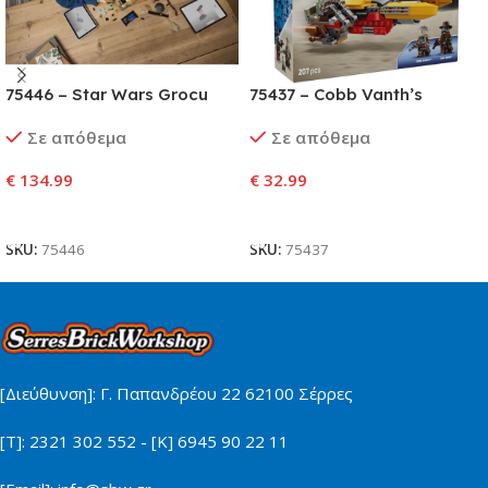
75446 – Star Wars Grocu
75437 – Cobb Vanth’s
(Mandalorian Apprentice)
Speeder
Σε απόθεμα
Σε απόθεμα
€
134.99
€
32.99
Προσθήκη Στο Καλάθι
Προσθήκη Στο Καλάθι
SKU:
75446
SKU:
75437
[Διεύθυνση]: Γ. Παπανδρέου 22 62100 Σέρρες
[Τ]: 2321 302 552 - [Κ] 6945 90 22 11