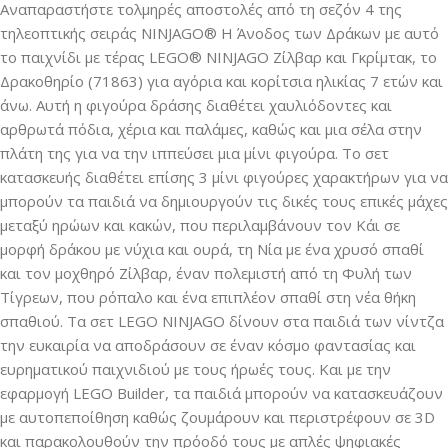
Αναπαραστήστε τολμηρές αποστολές από τη σεζόν 4 της
τηλεοπτικής σειράς NINJAGO® Η Άνοδος των Δράκων με αυτό
το παιχνίδι με τέρας LEGO® NINJAGO Ζίλβαρ και Γκρίμτακ, το
Δρακοθηρίο (71863) για αγόρια και κορίτσια ηλικίας 7 ετών και
άνω. Αυτή η φιγούρα δράσης διαθέτει χαυλιόδοντες και
αρθρωτά πόδια, χέρια και παλάμες, καθώς και μια σέλα στην
πλάτη της για να την ιππεύσει μια μίνι φιγούρα. Το σετ
κατασκευής διαθέτει επίσης 3 μίνι φιγούρες χαρακτήρων για να
μπορούν τα παιδιά να δημιουργούν τις δικές τους επικές μάχες
μεταξύ ηρώων και κακών, που περιλαμβάνουν τον Κάι σε
μορφή δράκου με νύχια και ουρά, τη Νία με ένα χρυσό σπαθί
και τον μοχθηρό Ζίλβαρ, έναν πολεμιστή από τη Φυλή των
Τίγρεων, που ρόπαλο και ένα επιπλέον σπαθί στη νέα θήκη
σπαθιού. Τα σετ LEGO NINJAGO δίνουν στα παιδιά των νίντζα
την ευκαιρία να αποδράσουν σε έναν κόσμο φαντασίας και
ευρηματικού παιχνιδιού με τους ήρωές τους. Και με την
εφαρμογή LEGO Builder, τα παιδιά μπορούν να κατασκευάζουν
με αυτοπεποίθηση καθώς ζουμάρουν και περιστρέφουν σε 3D
και παρακολουθούν την πρόοδό τους με απλές ψηφιακές