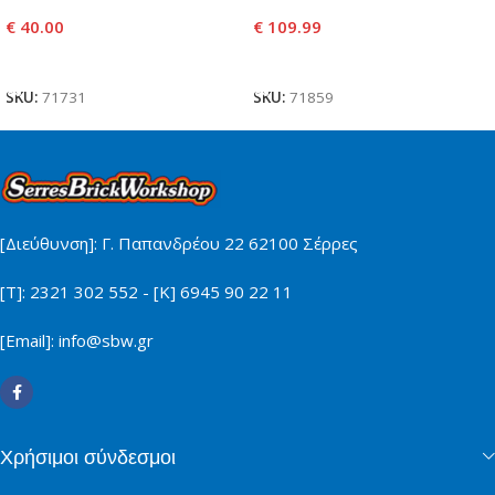
€
40.00
€
109.99
Προσθήκη Στο Καλάθι
Προσθήκη Στο Καλάθι
SKU:
71731
SKU:
71859
[Διεύθυνση]: Γ. Παπανδρέου 22 62100 Σέρρες
[Τ]: 2321 302 552 - [Κ] 6945 90 22 11
[Email]: info@sbw.gr
Χρήσιμοι σύνδεσμοι