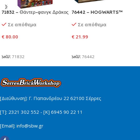
71832 – Θάντερ-φανγκ Δράκος
76442 – HOGWARTS™
του Χάους
CASTLE: CHARMS CLASS
Σε απόθεμα
Σε απόθεμα
€
80.00
€
21.99
Προσθήκη Στο Καλάθι
Προσθήκη Στο Καλάθι
SKU:
71832
SKU:
76442
[Διεύθυνση]: Γ. Παπανδρέου 22 62100 Σέρρες
[Τ]: 2321 302 552 - [Κ] 6945 90 22 11
[Email]: info@sbw.gr